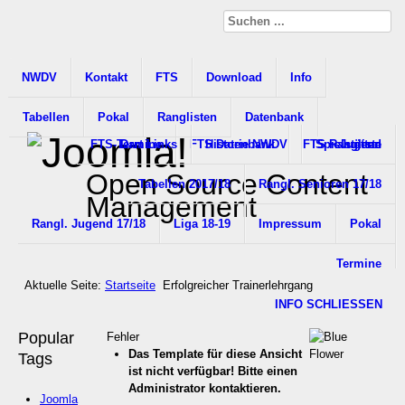
NWDV
Kontakt
FTS
Download
Info
Tabellen
Pokal
Ranglisten
Datenbank
FTS-Termine
Dart Links
FTS Datenbank
Historie NWDV
FTS Rangliste
Spielstätten
Jugend
Open Source Content
Tabellen 2017/18
Rangl. Senioren 17/18
Management
Rangl. Jugend 17/18
Liga 18-19
Impressum
Pokal
Termine
Aktuelle Seite:
Startseite
Erfolgreicher Trainerlehrgang
INFO SCHLIESSEN
Popular
Fehler
Das Template für diese Ansicht
Tags
ist nicht verfügbar! Bitte einen
Administrator kontaktieren.
Joomla