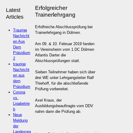
Erfolgreicher
Latest
Trainerlehrgang
Articles
Erfolfreiche Abschlussprüfung bei
Traurige
Trainerlehrgang in Dülmen.
Nachricht
en Aus
Am 09. & 10. Februar 2019 fanden
Dem
im Vereinsheim vom 1.DC Dülmen
Präsidium
Atlantis Darter die
2
Abschlussprüfungen statt.
traurige
Nachricht
Sieben Teilnehmer haben sich über
en aus
drei WE unter Lehrgangsleiter Ralf
dem
Thiehoff, für die abschließende
Präsidium
Prüfung vorbereitet.
Corona
vs.
Axel Kraus, der
Ligabetrie
Ausbildungsbeauftragte vom DDV
b
nahm dann die Prüfung ab.
Neue
Meldung
der
Landesreg