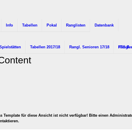
Info
Tabellen
Pokal
Ranglisten
Datenbank
Spielstätten
Tabellen 2017/18
Rangl. Senioren 17/18
FTS-Te
Rangl.
Content
s Template für diese Ansicht ist nicht verfügbar! Bitte einen Administrat
ntaktieren.