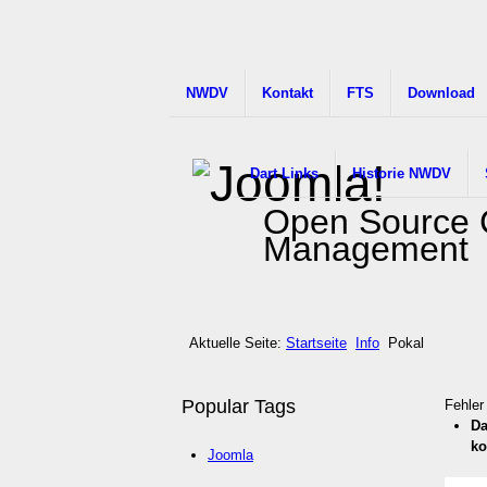
NWDV
Kontakt
FTS
Download
Dart Links
Historie NWDV
Open Source 
Management
Aktuelle Seite:
Startseite
Info
Pokal
Popular Tags
Fehler
Da
ko
Joomla