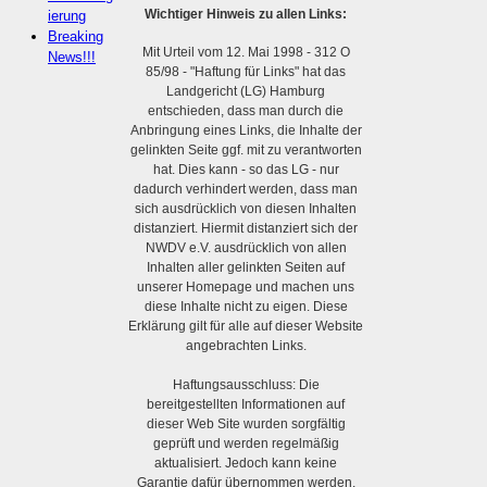
Wichtiger Hinweis zu allen Links:
ierung
Breaking
Mit Urteil vom 12. Mai 1998 - 312 O
News!!!
85/98 - "Haftung für Links" hat das
Landgericht (LG) Hamburg
entschieden, dass man durch die
Anbringung eines Links, die Inhalte der
gelinkten Seite ggf. mit zu verantworten
hat. Dies kann - so das LG - nur
dadurch verhindert werden, dass man
sich ausdrücklich von diesen Inhalten
distanziert. Hiermit distanziert sich der
NWDV e.V. ausdrücklich von allen
Inhalten aller gelinkten Seiten auf
unserer Homepage und machen uns
diese Inhalte nicht zu eigen. Diese
Erklärung gilt für alle auf dieser Website
angebrachten Links.
Haftungsausschluss: Die
bereitgestellten Informationen auf
dieser Web Site wurden sorgfältig
geprüft und werden regelmäßig
aktualisiert. Jedoch kann keine
Garantie dafür übernommen werden,