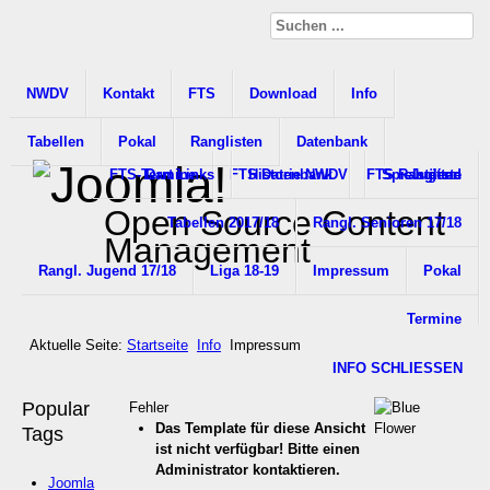
NWDV
Kontakt
FTS
Download
Info
Tabellen
Pokal
Ranglisten
Datenbank
FTS-Termine
Dart Links
FTS Datenbank
Historie NWDV
FTS Rangliste
Spielstätten
Jugend
Open Source Content
Tabellen 2017/18
Rangl. Senioren 17/18
Management
Rangl. Jugend 17/18
Liga 18-19
Impressum
Pokal
Termine
Aktuelle Seite:
Startseite
Info
Impressum
INFO SCHLIESSEN
Popular
Fehler
Das Template für diese Ansicht
Tags
ist nicht verfügbar! Bitte einen
Administrator kontaktieren.
Joomla