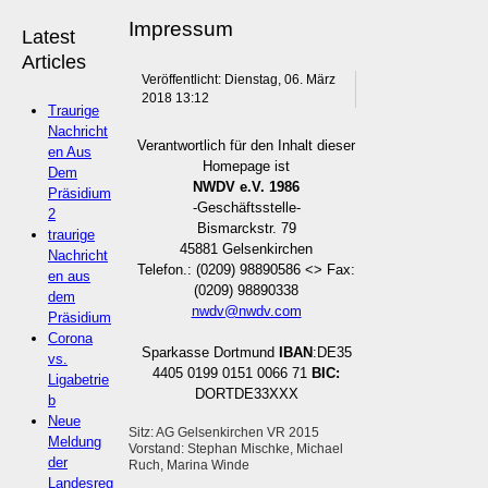
Impressum
Latest
Articles
Veröffentlicht: Dienstag, 06. März
2018 13:12
Traurige
Nachricht
Verantwortlich für den Inhalt dieser
en Aus
Homepage ist
Dem
NWDV e.V. 1986
Präsidium
-Geschäftsstelle-
2
Bismarckstr. 79
traurige
45881 Gelsenkirchen
Nachricht
Telefon.: (0209) 98890586 <> Fax:
en aus
(0209) 98890338
dem
nwdv@nwdv.com
Präsidium
Corona
Sparkasse Dortmund
IBAN
:DE35
vs.
4405 0199 0151 0066 71
BIC:
Ligabetrie
DORTDE33XXX
b
Neue
Sitz: AG Gelsenkirchen VR 2015
Meldung
Vorstand: Stephan Mischke, Michael
der
Ruch, Marina Winde
Landesreg