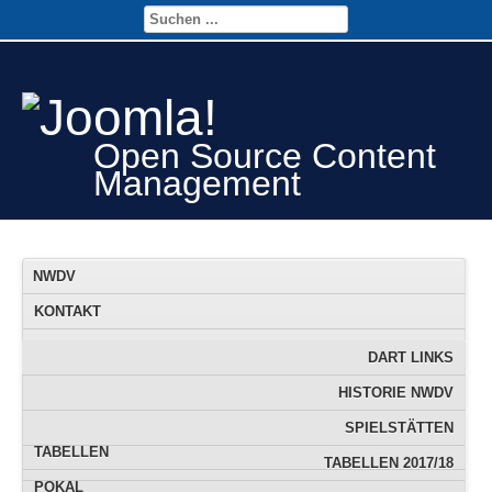
Open Source Content
Management
NWDV
KONTAKT
FTS
FTS-TERMINE
DART LINKS
JUGEND
DOWNLOAD
FTS DATENBANK
HISTORIE NWDV
INFO
FTS RANGLISTE
SPIELSTÄTTEN
TABELLEN
TABELLEN 2017/18
POKAL