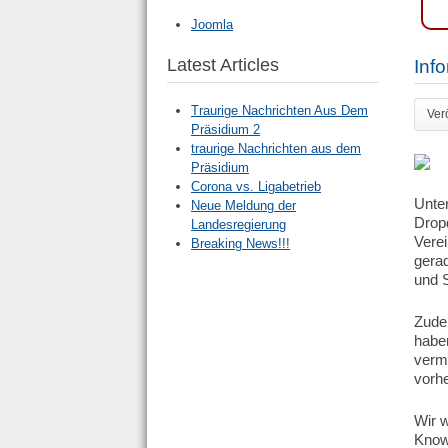
Joomla
Latest Articles
Inf
Traurige Nachrichten Aus Dem
Ver
Präsidium 2
traurige Nachrichten aus dem
Präsidium
Corona vs. Ligabetrieb
Unte
Neue Meldung der
Drop
Landesregierung
Verei
Breaking News!!!
gerad
und S
Zude
haben
verm
vorh
Wir w
Know