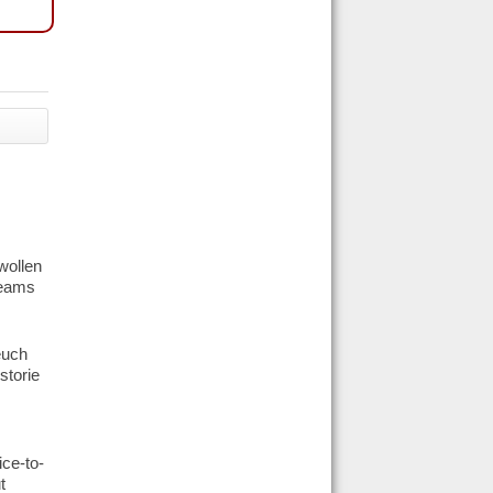
wollen
Teams
euch
storie
ice-to-
t