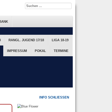
BANK
8
FTS DATENBANK
RANGL. JUGEND 17/18
FTS RANGLISTE
LIGA 18-19
JUGEND
IMPRESSUM
POKAL
TERMINE
INFO SCHLIESSEN