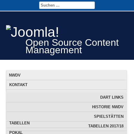
Open Source Content
Management
NWDV
KONTAKT
FTS
FTS-TERMINE
DART LINKS
JUGEND
DOWNLOAD
FTS DATENBANK
HISTORIE NWDV
INFO
FTS RANGLISTE
SPIELSTÄTTEN
TABELLEN
TABELLEN 2017/18
POKAL