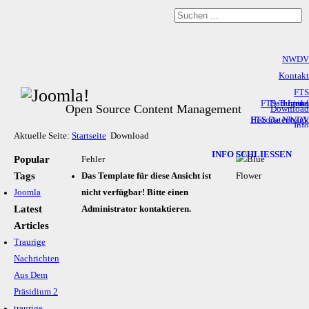
NWDV
Kontakt
FTS
FTS-Termine
Dart Links
Jugend
Open Source Content Management
Download
Historie NWDV
FTS Datenbank
Info
Aktuelle Seite:
Startseite
Download
FTS Rangliste
Spielstätten
Tabellen
Tabellen 2017/18
INFO SCHLIESSEN
Popular
Pokal
Fehler
Rangl. Senioren 17/18
Tags
Ranglisten
Das Template für diese Ansicht ist
Rangl. Jugend 17/18
Datenbank
Joomla
nicht verfügbar! Bitte einen
Liga 18-19
Latest
Administrator kontaktieren.
Impressum
Articles
Pokal
Traurige
Termine
Nachrichten
Aus Dem
Präsidium 2
traurige