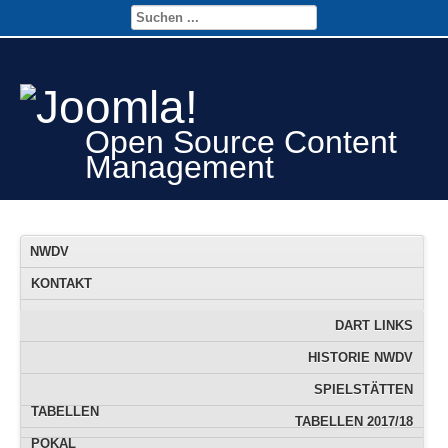
Open Source Content
Management
NWDV
KONTAKT
FTS
FTS-TERMINE
DART LINKS
JUGEND
DOWNLOAD
FTS DATENBANK
HISTORIE NWDV
INFO
FTS RANGLISTE
SPIELSTÄTTEN
TABELLEN
TABELLEN 2017/18
POKAL